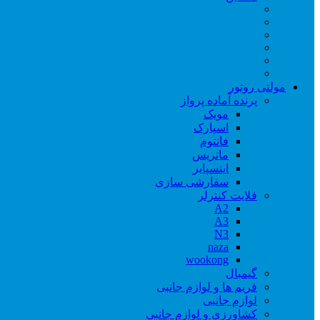
مولتی روتور
پرنده آماده پرواز
مویک
اسپارک
فانتوم
ماتریس
اینسپایر
سفارشی سازی
فلایت کنترلر
A2
A3
N3
naza
wookong
گیمبال
فریم ها و لوازم جانبی
لوازم جانبی
کشاورزی و لوازم جانبی