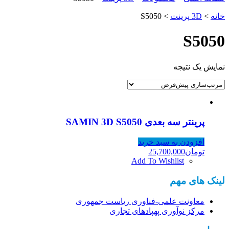
خانه
>
3D پرینت
> S5050
S5050
نمایش یک نتیجه
پرینتر سه بعدی SAMIN 3D S5050
افزودن به سبد خرید
تومان
25,700,000
Add To Wishlist
لینک های مهم
معاونت علمی-فناوری ریاست جمهوری
مرکز نوآوری پهپادهای تجاری