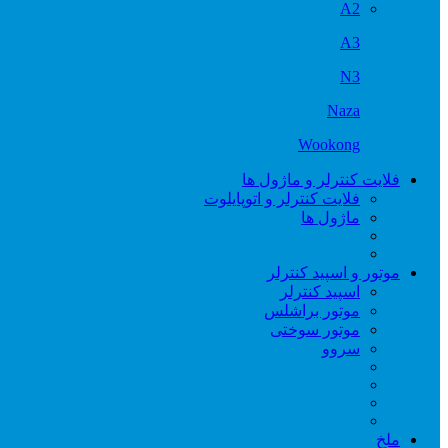
A2
A3
N3
Naza
Wookong
فلایت کنترلر و ماژول ها
فلایت کنترلر و اتوپایلوت
ماژول ها
موتور و اسپید کنترلر
اسپید کنترلر
موتور براشلس
موتور سوختی
سروو
ملخ