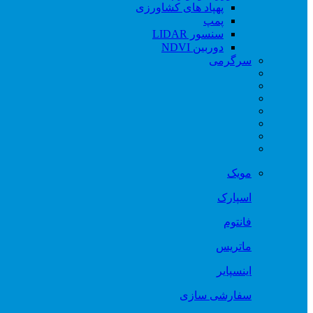
پهپاد های کشاورزی
پمپ
سنسور LIDAR
دوربین NDVI
سرگرمی
مویک
اسپارک
فانتوم
ماتریس
اینسپایر
سفارشی سازی