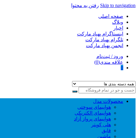
Skip to navigation
رفتن به محتوا
صفحه اصلی
وبلاگ
اخبار
اینستاگرام پهپاد مارکت
تلگرام پهپاد مارکت
انجمن پهپاد مارکت
ورود / ثبت‌نام
علاقه مندی(0)
0
پهپاد مارکت
فروش اینترنتی پهپاد fpv مولتی روتور پرینتر سه بعدی
محصولات مدل
هواپیمای سوختی
هواپیمای الکتریکی
هواپیمای پرواز آزاد
هلی کوپتر
قایق
ماشین