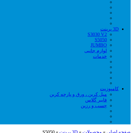
3D پرینت
S3030 V2
S5050
JUMBO
لوازم جانبی
خدمات
کامپوزیت
میل کربن ، ورق و پارچه کربن
فایبر گلاس
چسب و رزین
صفحه اصلی
»
محصولات
»
3D پرینت
»
S5050