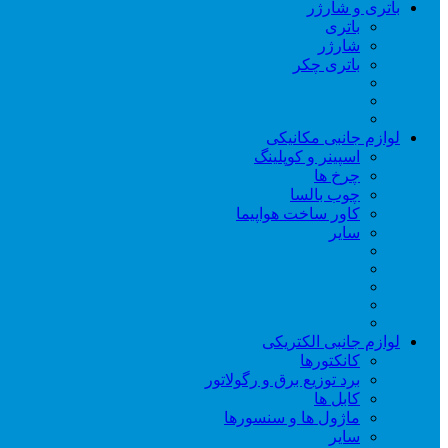
باتری و شارژر
باتری
شارژر
باتری چکر
لوازم جانبی مکانیکی
اسپینر و کوپلینگ
چرخ ها
چوب بالسا
کاور ساخت هواپیما
سایر
لوازم جانبی الکتریکی
کانکتورها
برد توزیع برق و رگولاتور
کابل ها
ماژول ها و سنسورها
سایر