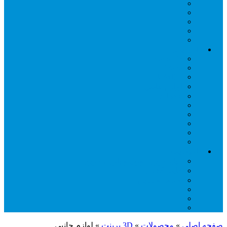
3D پرینت
S3030 V2
S5050
JUMBO
لوازم جانبی
خدمات
کامپوزیت
میل کربن ، ورق و پارچه کربن
فایبر گلاس
چسب و رزین
صفحه اصلی
»
محصولات
»
3D پرینت
»
لوازم جانبی