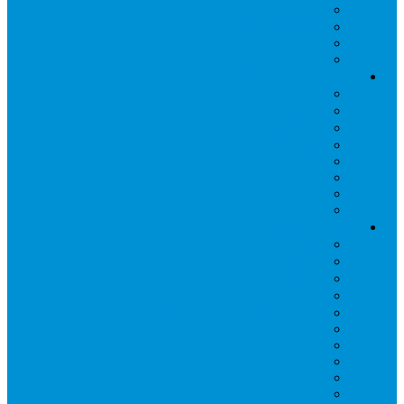
ملخ موتور سوختی
ملخ موتور الکتریکی
تلمتری و رادیو کنترل
شبیه ساز پرواز
تلمتری
رادیو کنترل
آنتن
تجهیزات FPV
عینک
مانیتور
گیمبال
دوربین
فرستنده و گیرنده تصویر و آنتن