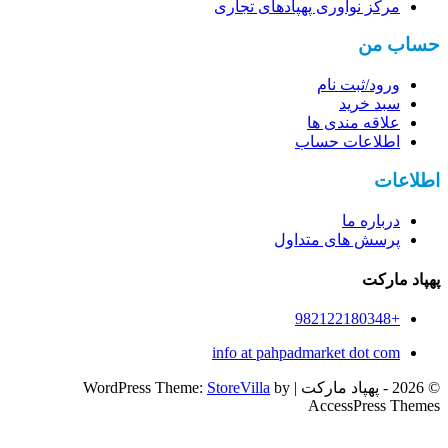
مرکز نوآوری پهپادهای تجاری
حساب من
ورود/ثبت نام
سبد خرید
علاقه مندی ها
اطلاعات حساب
اطلاعات
درباره ما
پرسش های متداول
پهپاد مارکت
+982122180348
info at pahpadmarket dot com
© 2026 - پهپاد مارکت | WordPress Theme:
by
StoreVilla
AccessPress Themes
هنگام موجود بودن، به من اطلاع بده
در صورت موجود بودن این
محصول، به اطلاع شما خواهد رسید. لطفا ایمل خود را در قسمت