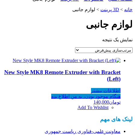
خانه
>
3D پرینت
> لوازم جانبی
لوازم جانبی
نمایش یک نتیجه
New Style MK8 Remote Extruder with Bracket
(Left)
اطلاعات بیشتر
هنگام موجود بودن، به من اطلاع بده
تومان
140,000
Add To Wishlist
لینک های مهم
معاونت علمی-فناوری ریاست جمهوری