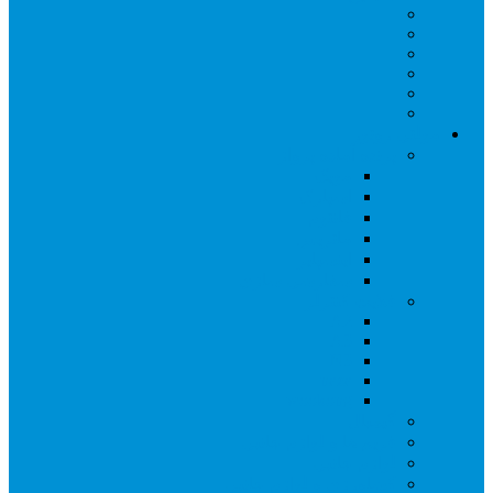
مولتی روتور
پرنده آماده پرواز
مویک
اسپارک
فانتوم
ماتریس
اینسپایر
سفارشی سازی
فلایت کنترلر
A2
A3
N3
naza
wookong
گیمبال
فریم ها و لوازم جانبی
لوازم جانبی
کشاورزی و لوازم جانبی