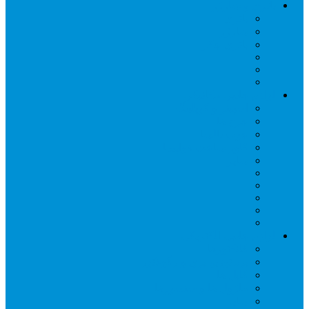
باتری و شارژر
باتری
شارژر
باتری چکر
لوازم جانبی مکانیکی
اسپینر و کوپلینگ
چرخ ها
چوب بالسا
کاور ساخت هواپیما
سایر
لوازم جانبی الکتریکی
کانکتورها
برد توزیع برق و رگولاتور
کابل ها
ماژول ها و سنسورها
سایر