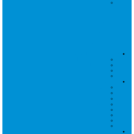
A2
A3
N3
Naza
Wookong
فلایت کنترلر و ماژول ها
فلایت کنترلر و اتوپایلوت
ماژول ها
موتور و اسپید کنترلر
اسپید کنترلر
موتور براشلس
موتور سوختی
سروو
ملخ