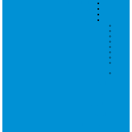
پهپاد های کشاورزی
پمپ
سنسور LIDAR
دوربین NDVI
سرگرمی
مویک
اسپارک
فانتوم
ماتریس
اینسپایر
سفارشی سازی