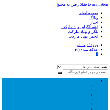
Skip to navigation
رفتن به محتوا
صفحه اصلی
وبلاگ
اخبار
اینستاگرام پهپاد مارکت
تلگرام پهپاد مارکت
انجمن پهپاد مارکت
ورود / ثبت‌نام
علاقه مندی(0)
0
پهپاد مارکت
فروش اینترنتی پهپاد fpv مولتی روتور پرینتر سه بعدی
محصولات مدل
هواپیمای سوختی
هواپیمای الکتریکی
هواپیمای پرواز آزاد
هلی کوپتر
قایق
ماشین