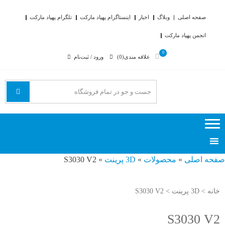
Skip
رفتن
to
به
صفحه اصلی
وبلاگ
اخبار
اینستاگرام پهپاد مارکت
تلگرام پهپاد مارکت
محتوا
navigation
انجمن پهپاد مارکت
0
علاقه مندی(0)
ورود / ثبت‌نام
پهپاد مارکت
فروش اینترنتی پهپاد fpv مولتی روتور پرینتر سه بعدی
صفحه اصلی
»
محصولات
»
3D پرینت
»
S3030 V2
خانه
>
3D پرینت
> S3030 V2
S3030 V2